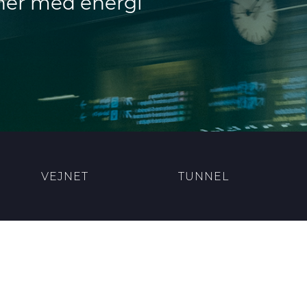
oner med energi
VEJNET
TUNNEL