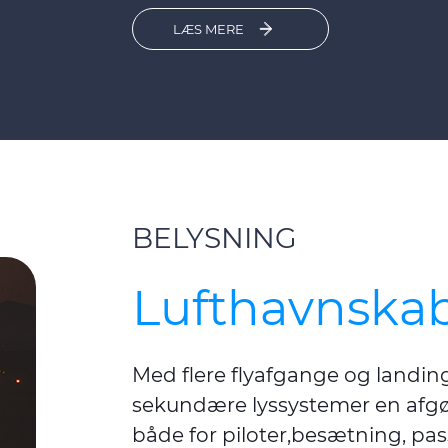
LÆS MERE
BELYSNING
Lufthavnskab
Med flere flyafgange og landing
sekundære lyssystemer en afgør
både for piloter,besætning, pa