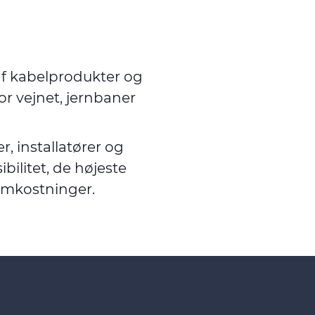
af kabelprodukter og
for vejnet, jernbaner
r, installatører og
bilitet, de højeste
omkostninger.