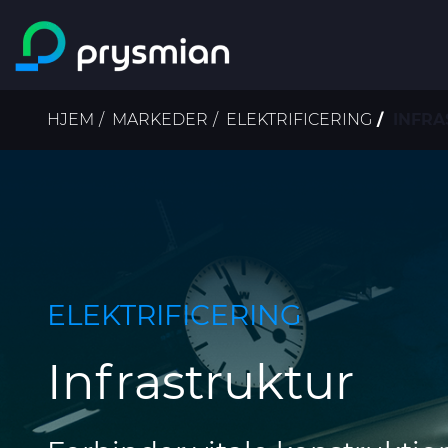
main content
Brødkrumme
HJEM
MARKEDER
ELEKTRIFICERING
INFRA
ELEKTRIFICERING
Infrastruktur