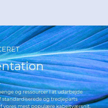
CERET
ntation
.
 penge og ressourcer i at udarbejde
af standardiserede og tredjeparts
af vores mest populære kabeltværsnit.