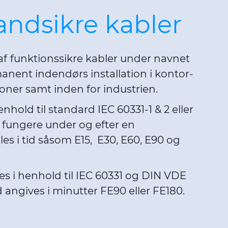
andsikre kabler
af
funktionssikre kabler under navnet
anent indendørs installation i kontor-
ioner samt inden for industrien.
nhold til standard IEC 60331-1 & 2 eller
t fungere under og efter en
s i tid såsom E15, E30, E60, E90 og
s i henhold til IEC 60331 og DIN VDE
angives i minutter FE90 eller FE180.