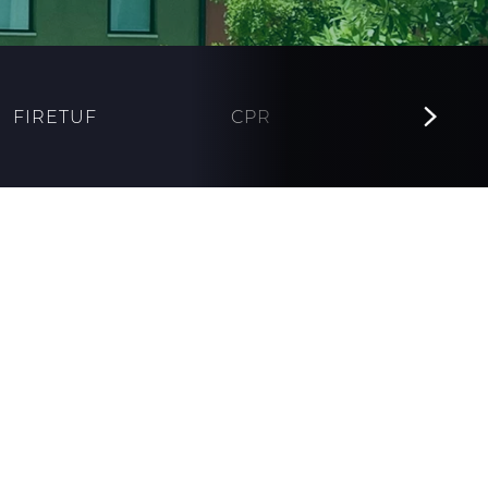
FIRETUF
CPR
TIL