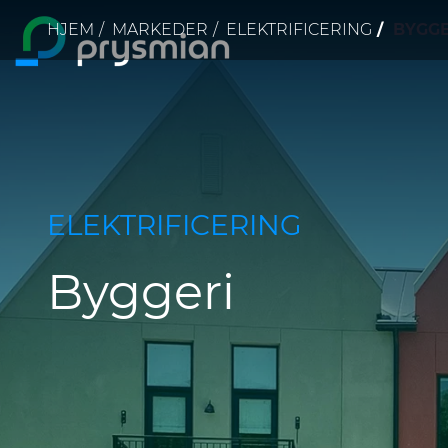
Brødkrumme
HJEM
MARKEDER
ELEKTRIFICERING
BYGGE
main content
ELEKTRIFICERING
Byggeri