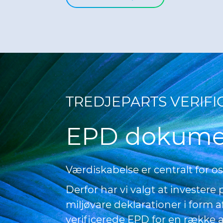
TREDJEPARTS VERIFI
EPD dokume
Værdiskabelse er centralt for os
Derfor har vi valgt at investere
miljøvare deklarationer i form 
verificerede EPD for en række 