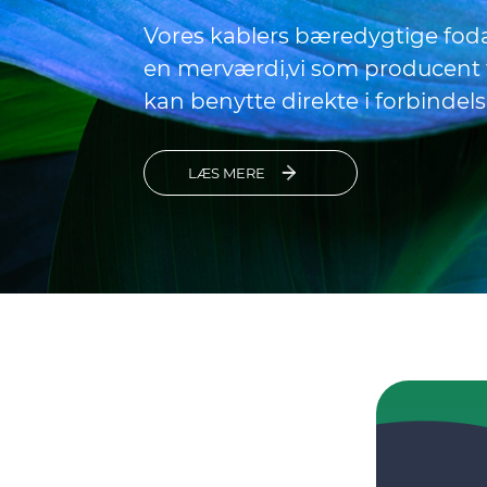
Vores kablers bæredygtige foda
en merværdi,vi som producent t
kan benytte direkte i forbinde
LÆS MERE