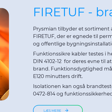
FIRETUF - br
Prysmian tilbyder et sortiment 
FIRETUF, der er egnede til perm
og offentlige bygningsinstallat
Funktionssikre kabler testes i he
DIN 4102-12 for deres evne til a
brand. Funktionsdygtighed måle
E120 minutters drift.
Isolationen kan også brandteste
0472-814 og funktionssikkerhed 
LÆS MERE