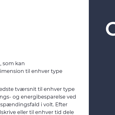
n, som kan
dimension til enhver type
dste tværsnit til enhver type
tnings- og energibesparelse ved
spændingsfald i volt. Efter
ive eller til enhver tid dele