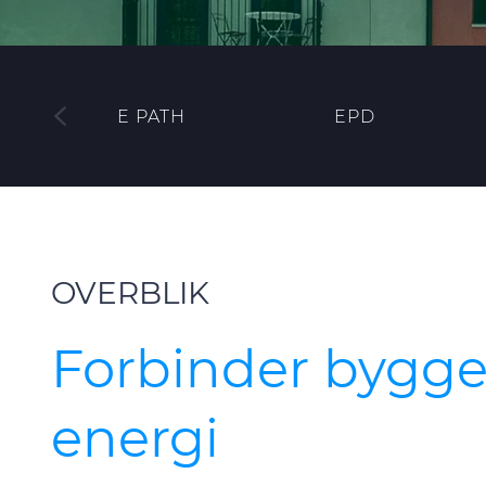
E PATH
EPD
OVERBLIK
Forbinder bygge
energi