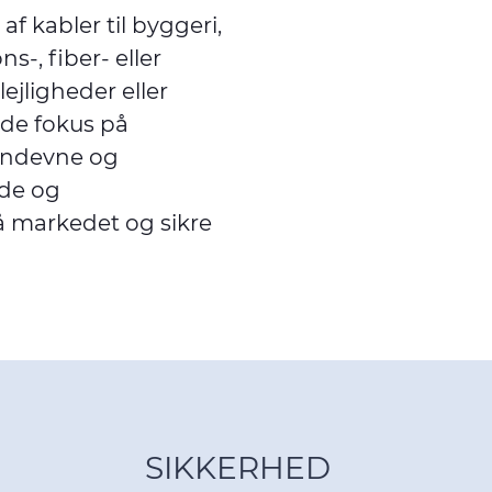
af kabler til byggeri,
s-, fiber- eller
lejligheder eller
nde fokus på
randevne og
de og
å markedet og sikre
SIKKERHED