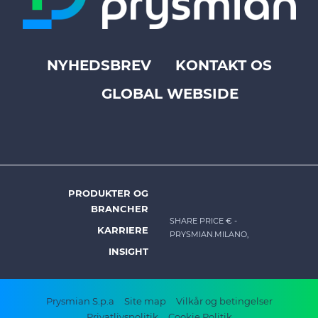
NYHEDSBREV
KONTAKT OS
Footer
GLOBAL WEBSIDE
top
menu
-
Prysmian
PRODUKTER OG
DK
BRANCHER
-
SHARE PRICE €
-
KARRIERE
PRYSMIAN.MILANO,
Footer
INSIGHT
menu
Footer
Prysmian S.p.a
Site map
Vilkår og betingelser
Privatlivspolitik
Cookie Politik