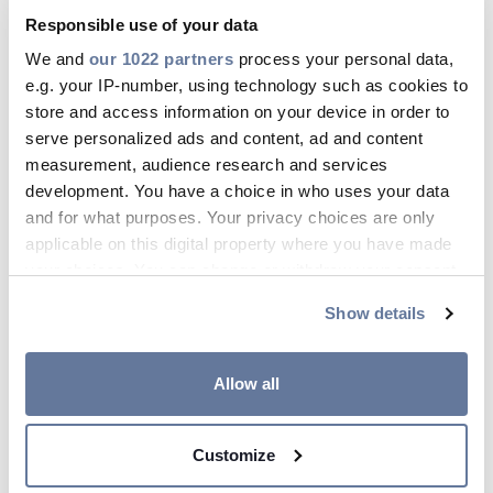
Responsible use of your data
ressourceforbruget, affaldsgenerering
og miljøpåvirkning samt anvendelse
We and
our 1022 partners
process your personal data,
e.g. your IP-number, using technology such as cookies to
og bortskaffelse af et specifikt kabel.
store and access information on your device in order to
En livscyklusvurdering kortlægger
serve personalized ads and content, ad and content
kablets miljøegenskaber over hele
measurement, audience research and services
dets livsforløb - hvilket i princippet
development. You have a choice in who uses your data
and for what purposes. Your privacy choices are only
svarer til en fuld EPD fra vugge til
applicable on this digital property where you have made
grav og genopstandelse.
your choices. You can change or withdraw your consent
any time from the Cookie Declaration or by clicking on
Show details
Disse EPD'er er specificeret i
the Privacy trigger icon.
standarden ISO-14025 type III samt EN
If you allow, we would also like to:
Allow all
15804:2012 +A2:2019 og er
Collect information about your geographical
udarbejdet på baggrund af en
location which can be accurate to within several
livscyklusanalyse (LCA) i henhold
Customize
meters
Identify your device by actively scanning it for
til ISO-14040-14044 mens indholdet er