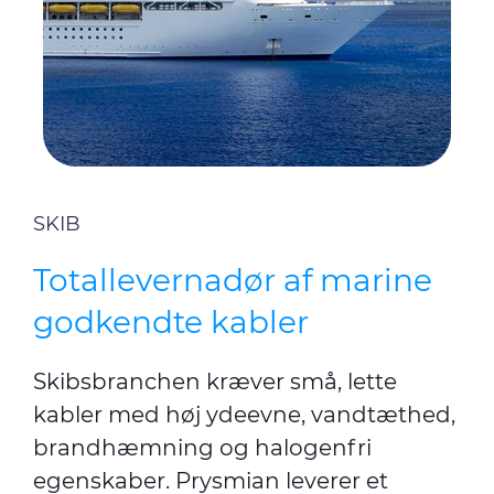
SKIB
Totallevernadør af marine
godkendte kabler
Skibsbranchen kræver små, lette
kabler med høj ydeevne, vandtæthed,
brandhæmning og halogenfri
egenskaber. Prysmian leverer et