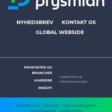
NYHEDSBREV
KONTAKT OS
Footer
GLOBAL WEBSIDE
top
menu
-
Prysmian
PRODUKTER OG
DK
BRANCHER
-
SHARE PRICE €
-
KARRIERE
PRYSMIAN.MILANO,
Footer
INSIGHT
menu
Footer
Prysmian S.p.a
Site map
Vilkår og betingelser
Privatlivspolitik
Cookie Politik