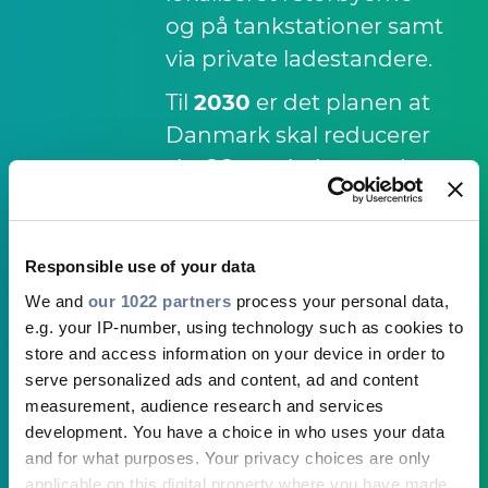
og på tankstationer samt
via private ladestandere.
Til
2030
er det planen at
Danmark skal reducerer
sin CO
emission med
2
70%, hvilket indebærer at
antallet af
lav-emissions
køretøjer
skal stige til
1
Responsible use of your data
million
.
We and
our 1022 partners
process your personal data,
e.g. your IP-number, using technology such as cookies to
Alle disse vil kræve
store and access information on your device in order to
opladning ved hjælp af
serve personalized ads and content, ad and content
godt 2.000 offentlige
measurement, audience research and services
development. You have a choice in who uses your data
lynladestationer (100-350
and for what purposes. Your privacy choices are only
kW effekt), 3.500
applicable on this digital property where you have made