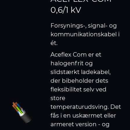
provided to them or that they’ve collected from your use
0,6/1 kV
of their services.
Forsynings-, signal- og
kommunikationskabel i
ét.
Aceflex Com er et
halogenfrit og
slidstærkt ladekabel,
der bibeholder dets
fleksibilitet selv ved
store
temperaturudsving. Det
fås i en uskærmet eller
armeret version - og