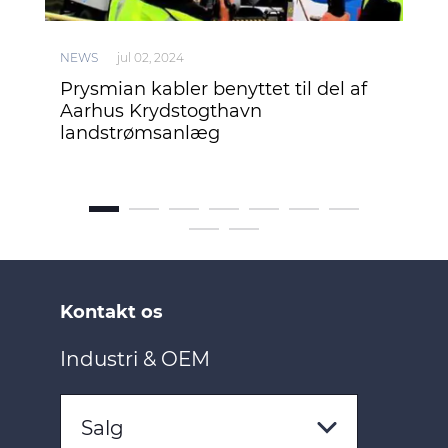
NEWS
jul 02, 2024
NEW
en
Prysmian kabler benyttet til del af
Pry
Aarhus Krydstogthavn
Est
landstrømsanlæg
Kontakt os
Industri & OEM
Salg