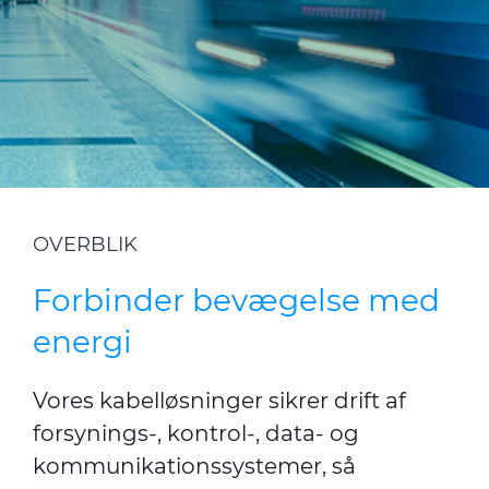
CPR
Cable App
E-Path
Kontakt os
Teknisk info
OVERBLIK
Nyhedsbrev
Forbinder bevægelse med
chevron_right
Medie
energi
Nyheder
Vores kabelløsninger sikrer drift af
forsynings-, kontrol-, data- og
kommunikationssystemer, så