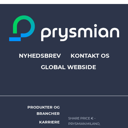
NYHEDSBREV
KONTAKT OS
Footer
GLOBAL WEBSIDE
top
menu
-
Prysmian
PRODUKTER OG
DK
BRANCHER
-
SHARE PRICE €
-
KARRIERE
PRYSMIAN.MILANO,