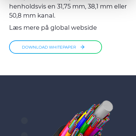
our social media, advertising and analytics partners who
henholdsvis en 31,75 mm, 38,1 mm eller
may combine it with other information that you’ve
50,8 mm kanal.
provided to them or that they’ve collected from your use
Læs mere på
global webside
of their services.
DOWNLOAD WHITEPAPER