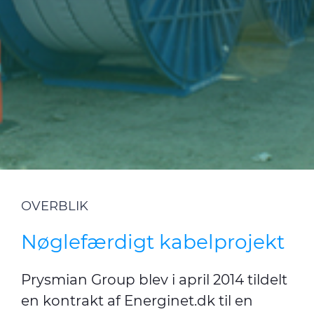
CPR
Cable App
E-Path
Kontakt os
Teknisk info
Nyhedsbrev
OVERBLIK
Medie
Nøglefærdigt kabelprojekt
Nyheder
Prysmian Group blev i april 2014 tildelt
en kontrakt af Energinet.dk til en