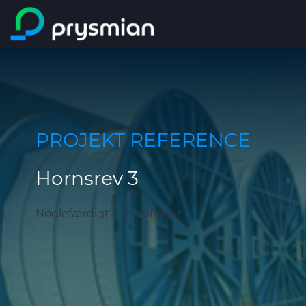
main content
Markeder
Search
Web katalog
PROJEKT REFERENCE
EPD
Hornsrev 3
DoP
DoC
Nøglefærdigt kabelprojekt
Om os
Bæredygtighed