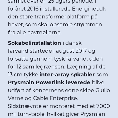
samlet over en 25 ugers periode. I
foråret 2016 installerede Energinet.dk
den store transformerplatform på
havet, som skal opsamle strømmen
fra alle havmøllerne.
Søkabelinstallation
i dansk
farvand startede i august 2017 og
forsatte gennem tysk farvand, uden
for 12 sømilegrænsen. Lægning af de
13 cm tykke
inter-array søkabler
som
Prysmain Powerlink leverede
blive
udført af koncernens egne skibe Giulio
Verne og Cable Enterprise.
Sidstnævnte er monteret med et 7000
mT turn-table, hvilket giver Prysmian