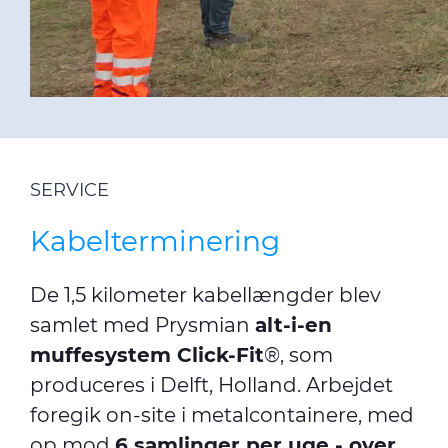
SERVICE
Kabelterminering
De 1,5 kilometer kabellængder blev
samlet med Prysmian
alt-i-en
muffesystem Click-Fit
®, som
produceres i Delft, Holland. Arbejdet
foregik on-site i metalcontainere, med
op mod
6 samlinger per uge - over