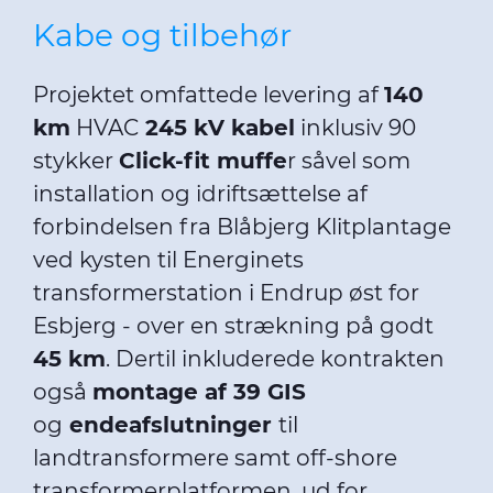
Kabe og tilbehør
Projektet omfattede levering af
140
km
HVAC
245 kV kabel
inklusiv 90
stykker
Click-fit muffe
r såvel som
installation og idriftsættelse af
forbindelsen fra Blåbjerg Klitplantage
ved kysten til Energinets
transformerstation i Endrup øst for
Esbjerg - over en strækning på godt
45 km
. Dertil inkluderede kontrakten
også
montage af 39 GIS
og
endeafslutninger
til
landtransformere samt off-shore
transformerplatformen, ud for