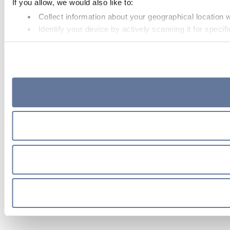
If you allow, we would also like to:
Collect information about your geographical location 
Identify your device by actively scanning it for specifi
Find out more about how your personal data is processed an
We use cookies to personalise content and ads, to provide soc
media, advertising and analytics partners who may combine it 