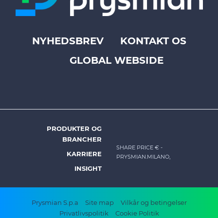
NYHEDSBREV
KONTAKT OS
Footer
GLOBAL WEBSIDE
top
menu
-
Prysmian
PRODUKTER OG
DK
BRANCHER
-
SHARE PRICE €
-
KARRIERE
PRYSMIAN.MILANO,
Footer
INSIGHT
menu
Footer
Prysmian S.p.a
Site map
Vilkår og betingelser
Privatlivspolitik
Cookie Politik