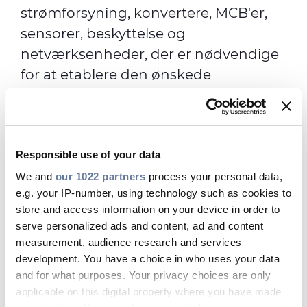
strømforsyning, konvertere, MCB'er,
sensorer, beskyttelse og
netværksenheder, der er nødvendige
for at etablere den ønskede
overvågningsarkitektur, som du
ønsker.
Omnisens er en del af Prysmian og en
Responsible use of your data
førende leverandør af løsning inden
We and
our 1022 partners
process your personal data,
for fiberoptisk overvågning af
e.g. your IP-number, using technology such as cookies to
pipelines, energikabler, SURF-
store and access information on your device in order to
applikationer, reservoirer,
serve personalized ads and content, ad and content
measurement, audience research and services
fibernetværk samt infrastruktur ved
development. You have a choice in who uses your data
hjælp af metoder såsom:
and for what purposes. Your privacy choices are only
applicable on this digital property where you have made