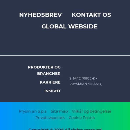
NYHEDSBREV
KONTAKT OS
Footer
GLOBAL WEBSIDE
top
menu
-
Prysmian
PRODUKTER OG
DK
BRANCHER
-
SHARE PRICE €
-
KARRIERE
PRYSMIAN.MILANO,
Footer
INSIGHT
menu
Footer
Prysmian S.p.a
Site map
Vilkår og betingelser
Privatlivspolitik
Cookie Politik
bottom
Copyright © 2026 All rights reserved