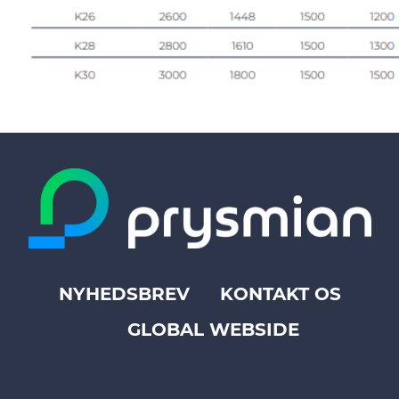
NYHEDSBREV
KONTAKT OS
Footer
GLOBAL WEBSIDE
top
menu
-