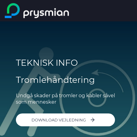
main content
Markeder
Search
Web katalog
TEKNISK INFO
EPD
Tromlehåndtering
DoP
DoC
Undgå skader på tromler og kabler såvel
som mennesker
Om os
DOWNLOAD VEJLEDNING
Bæredygtighed