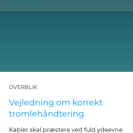
CPR
Cable App
E-Path
Kontakt os
Teknisk info
Nyhedsbrev
OVERBLIK
Medie
Vejledning om korrekt
Nyheder
tromlehåndtering
Kabler skal præstere ved fuld ydeevne