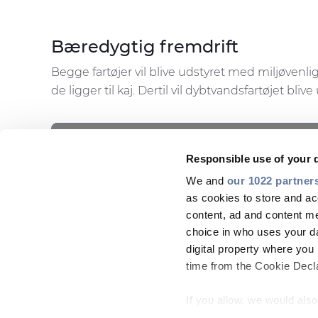
Bæredygtig fremdrift
Begge fartøjer vil blive udstyret med miljøvenli
de ligger til kaj. Dertil vil dybtvandsfartøjet 
This is a placeholder for content subject to C
Please
accept STATISTICS cookies
to ac
SHARE WITH
Responsible use of your 
We and
our 1022 partner
as cookies to store and ac
content, ad and content 
choice in who uses your da
digital property where yo
time from the Cookie Declar
If you allow, we would also 