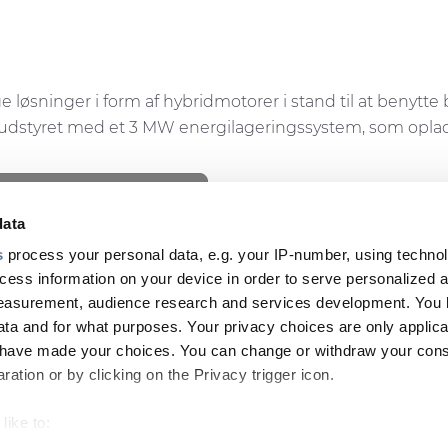
ge løsninger i form af hybridmotorer i stand til at benytt
blive udstyret med et 3 MW energilageringssystem, som opla
ookie privacy regulations.
cess this content.
data
s
process your personal data, e.g. your IP-number, using techno
cess information on your device in order to serve personalized 
measurement, audience research and services development. You 
NYHEDSBRE
ta and for what purposes. Your privacy choices are only applica
Footer
u have made your choices. You can change or withdraw your con
top
ation or by clicking on the Privacy trigger icon.
menu
like to: