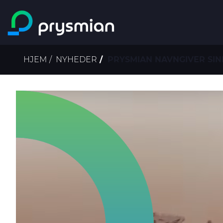
main content
Brødkrumme
HJEM
NYHEDER
PRYSMIAN NAVNGIVER SIN