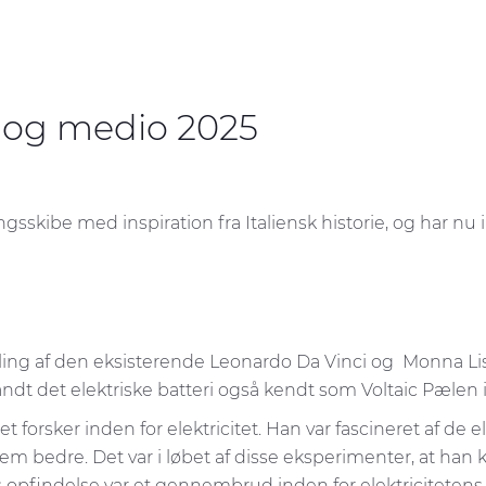
7 og medio 2025
ibe med inspiration fra Italiensk historie, og har nu i alt
ing af den eksisterende Leonardo Da Vinci og Monna Lisa 
ndt det elektriske batteri også kendt som Voltaic Pælen 
eret forsker inden for elektricitet. Han var fascineret af d
em bedre. Det var i løbet af disse eksperimenter, at ha
ns opfindelse var et gennembrud inden for elektricitete