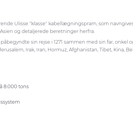
isterende Ulisse "klasse" kabellægningspram, som navngi
 Asien og detaljerede beretninger herfra.
og påbegyndte sin rejse i 1271 sammen med sin far, onkel o
erusalem, Irak, Iran, Hormuz, Afghanistan, Tibet, Kina, B
på 8.000 tons
ngssystem