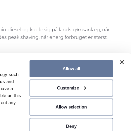
e bio-diesel og koble sig på landstrømsanlæg, når
des peak shaving, når energiforbruget er størst.
Allow all
logy such
ads and
Customize
have a
V
KONTAKT OS
GLOBAL WEBSIDE
ble on this
sent any
Allow selection
Deny