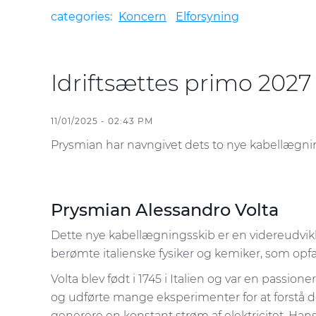
categories:
Koncern
Elforsyning
Idriftsættes primo 202
11/01/2025 - 02:43 PM
Prysmian har navngivet dets to nye kabellægningssk
Prysmian Alessandro Volta
Dette nye kabellægningsskib er en videreudvikl
berømte italienske fysiker og kemiker, som opfa
Volta blev født i 1745 i Italien og var en passion
og udførte mange eksperimenter for at forstå d
generere en konstant strøm af elektricitet. Ha