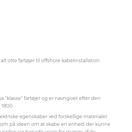
 otte fartøjer til offshore kabelinstallation.
"klasse" fartøjer og er navngivet efter den
i 1800.
e elektriske egenskaber ved forskellige materialer
n kom på ideen om at skabe en enhed, der kunne
ns verden og banede vejen for mange af de