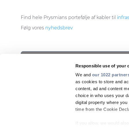
Find hele Prysmians portefølje af kabler til
infra
Følg vores
nyhedsbrev
This is a placeholder for content subject to C
Please
accept STATISTICS cookies
to ac
SHARE WITH
Responsible use of your 
We and
our 1022 partner
as cookies to store and ac
content, ad and content 
choice in who uses your da
digital property where yo
time from the Cookie Declar
If you allow, we would also 