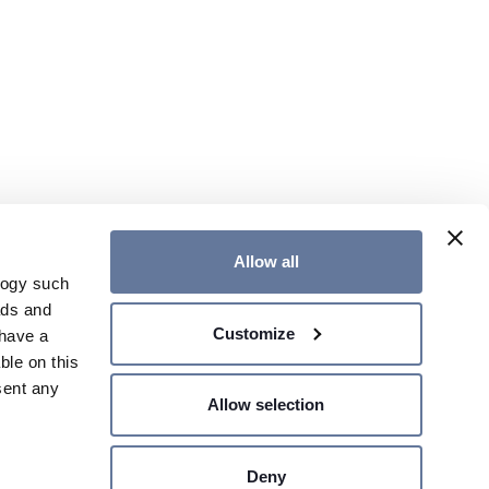
Allow all
logy such
ads and
Customize
have a
V
KONTAKT OS
GLOBAL WEBSIDE
ble on this
sent any
Allow selection
Deny