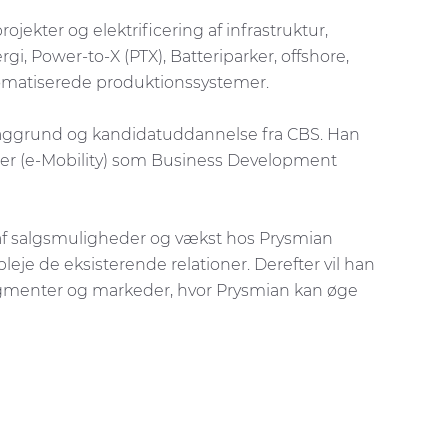
jekter og elektrificering af infrastruktur,
i, Power-to-X (PTX), Batteriparker, offshore,
utomatiserede produktionssystemer.
aggrund og kandidatuddannelse fra CBS. Han
tøjer (e-Mobility) som Business Development
.
ng af salgsmuligheder og vækst hos Prysmian
je de eksisterende relationer. Derefter vil han
egmenter og markeder, hvor Prysmian kan øge