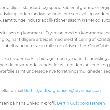
tefølje af standard- og specialkabler til grønne energipro
dvikling inden for diverse brancher som sol- og vindenerg
tre, samt tunge industriapplikationer såsom kraner og a
yfødte søn og kommer til Prysmian med en kommerciel b
ing og har tidligere arbejdet med elektrificering af køre
 kabelbranchen fra sin rolle som Advisor hos ColorCable
ekniske ekspertise kan bidrage med nye idéer til udvikli
 med de nuværende kunder for at lære dem at kende og ple
ortefølje samt undersøge nye forretningsmuligheder, s
 eller e-mail
Bertin.guldborghansen@prysmian.com
.
sen på hans LinkedIn-profil:
Bertin Guldborg Hansen