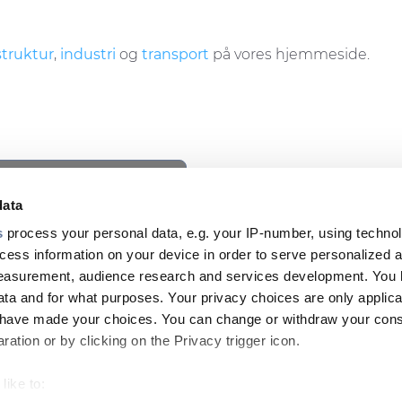
struktur
,
industri
og
transport
på vores hjemmeside.
ookie privacy regulations.
cess this content.
data
s
process your personal data, e.g. your IP-number, using techno
cess information on your device in order to serve personalized 
measurement, audience research and services development. You 
NYHEDSBRE
ta and for what purposes. Your privacy choices are only applica
Footer
u have made your choices. You can change or withdraw your con
top
ation or by clicking on the Privacy trigger icon.
menu
like to: