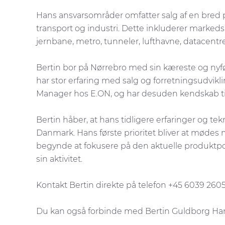
Hans ansvarsområder omfatter salg af en bred por
transport og industri. Dette inkluderer markedsu
jernbane, metro, tunneler, lufthavne, datacen
Bertin bor på Nørrebro med sin kæreste og n
har stor erfaring med salg og forretningsudvikl
Manager hos E.ON, og har desuden kendskab til
Bertin håber, at hans tidligere erfaringer og t
Danmark. Hans første prioritet bliver at mødes
begynde at fokusere på den aktuelle produktp
sin aktivitet.
K
ontakt Bertin direkte på telefon +45 6039 2605
Du kan også forbinde med Bertin Guldborg Han