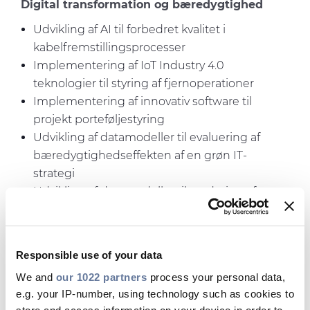
Digital transformation og bæredygtighed
Udvikling af AI til forbedret kvalitet i
kabelfremstillingsprocesser
Implementering af IoT Industry 4.0
teknologier til styring af fjernoperationer
Implementering af innovativ software til
projekt porteføljestyring
Udvikling af datamodeller til evaluering af
bæredygtighedseffekten af en grøn IT-
strategi
Udvikling af datamodeller til vurdering af
bæredygtigheden af produktporteføljen
Responsible use of your data
Kabelteknologi er en nøgleparameter for
transmission og distribution af elektricitet og for
We and
our 1022 partners
process your personal data,
e.g. your IP-number, using technology such as cookies to
udviklingen af ​​telekommunikation i Europa.