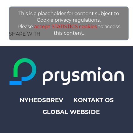
This is a placeholder for content subject to
Cookie privacy regulations.
Please
accept STATISTICS cookies
to access
this content.
SHARE WITH
NYHEDSBREV
KONTAKT OS
Footer
GLOBAL WEBSIDE
top
menu