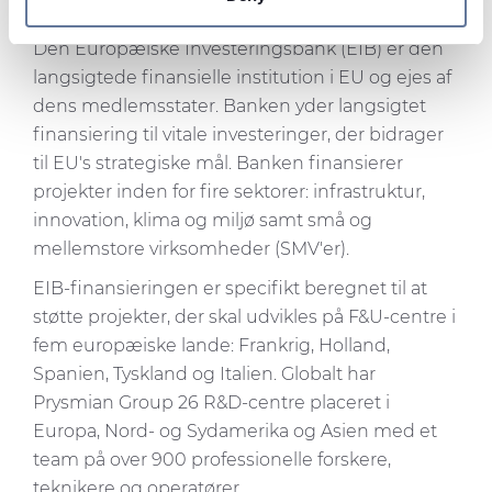
energiomstillingen og digitalisering i Europa".
We use cookies to personalise content and ads, to
provide social media features and to analyse our traffic.
Den Europæiske Investeringsbank (EIB) er den
We also share information about your use of our site with
langsigtede finansielle institution i EU og ejes af
our social media, advertising and analytics partners who
dens medlemsstater. Banken yder langsigtet
may combine it with other information that you’ve
finansiering til vitale investeringer, der bidrager
provided to them or that they’ve collected from your use
til EU's strategiske mål. Banken finansierer
of their services.
projekter inden for fire sektorer: infrastruktur,
innovation, klima og miljø samt små og
mellemstore virksomheder (SMV'er).
EIB-finansieringen er specifikt beregnet til at
støtte projekter, der skal udvikles på F&U-centre i
fem europæiske lande: Frankrig, Holland,
Spanien, Tyskland og Italien. Globalt har
Prysmian Group 26 R&D-centre placeret i
Europa, Nord- og Sydamerika og Asien med et
team på over 900 professionelle forskere,
teknikere og operatører.