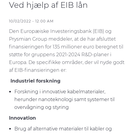
Ved hjælp af EIB lån
CPR
10/02/2022 - 12:00 AM
Cable App
Den Europæiske Investeringsbank (EIB) og
Prysmian Group meddeler, at de har afsluttet
E-Path
finansieringen for 135 millioner euro beregnet til
Kontakt os
støtte for gruppens 2021-2024 R&D-planer i
Europa. De specifikke områder, der vil nyde godt
Teknisk info
af EIB-finansieringen er:
Nyhedsbrev
Industriel forskning
chevron_right
Medie
Forskning i innovative kabelmaterialer,
herunder nanoteknologi samt systemer til
Nyheder
overvågning og styring
Innovation
Brug af alternative materialer til kabler og